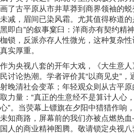
画了古平原从市井草莽到商界领袖的蜕
未减，眉间已染风霜。尤其值得称道的
黑即白”的叙事窠臼：洋商亦有契约精
枷锁，反派亦存人性微光，这种复杂性
真实厚重。
作为央视八套的开年大戏，《大生意人
民讨论热潮。学者评价其“以商见史”，
射晚清社会变革；年轻观众则从古平原
取力量：“真正的生意经不是算计人心
心”。当荧幕上镖旗在夕阳中猎猎作响
未知商路，屏幕前的我们亦被点燃热血
国人的商业精神图腾。敬请锁定央视八