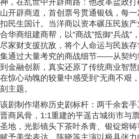
神，在乱世中开辟商路：他改革盐政打
山开辟商道，首创票号贯通银钱，每一
扣民生国计。当洋商以资本碾压民族产
合华商组建商帮，以“商战”抵御“兵战”
尽家财支援抗敌，将个人命运与民族存
集通过大量考究的商战细节——从契约
到金融创新，真实还原了传统商业智慧
在惊心动魄的较量中感受到“无商不艰，
刻主题。
该剧制作堪称历史剧标杆：两千余套手
晋商风骨，1:1重建的平遥古城街市与
圣地，光影镜头下茶叶杀青、银锭熔铸
赋予美学表达。陈晓等主演以极具张力